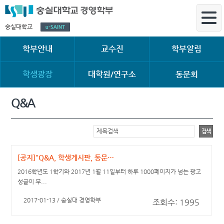
숭실대학교
학부안내
교수진
학부알림
학생광장
대학원/연구소
동문회
Q&A
검색
[공지]"Q&A, 학생게시판, 동문게시판" 글작성 차단합니다.
2016학년도 1학기와 2017년 1월 11일부터 하루 1000페이지가 넘는 광고
성글이 무...
2017-01-13 / 숭실대 경영학부
조회수: 1995