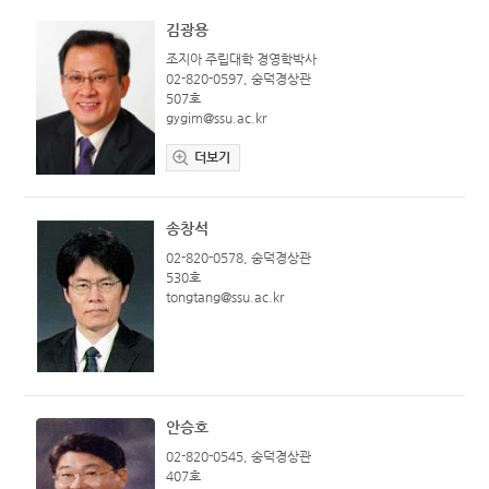
김광용
조지아 주립대학 경영학박사
02-820-0597, 숭덕경상관
507호
gygim@ssu.ac.kr
더보기
송창석
02-820-0578, 숭덕경상관
530호
tongtang@ssu.ac.kr
안승호
02-820-0545, 숭덕경상관
407호