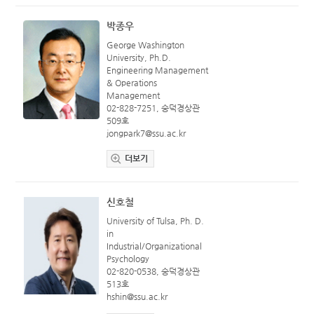
박종우
George Washington
University, Ph.D.
Engineering Management
& Operations
Management
02-828-7251, 숭덕경상관
509호
jongpark7@ssu.ac.kr
더보기
신호철
University of Tulsa, Ph. D.
in
Industrial/Organizational
Psychology
02-820-0538, 숭덕경상관
513호
hshin@ssu.ac.kr