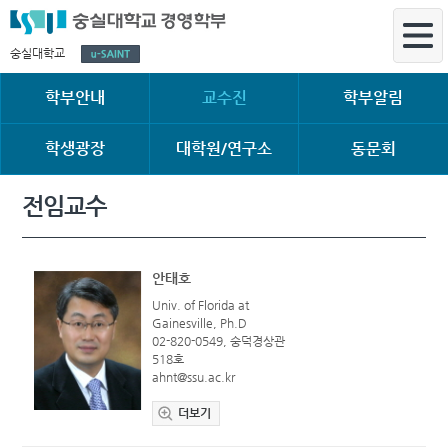
숭실대학교
학부안내
교수진
학부알림
학생광장
대학원/연구소
동문회
전임교수
안태호
Univ. of Florida at
Gainesville, Ph.D
02-820-0549, 숭덕경상관
518호
ahnt@ssu.ac.kr
더보기