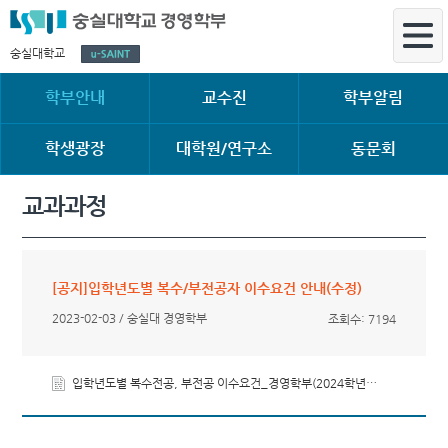
숭실대학교
학부안내
교수진
학부알림
학생광장
대학원/연구소
동문회
교과과정
[공지]입학년도별 복수/부전공자 이수요건 안내(수정)
2023-02-03 / 숭실대 경영학부
조회수: 7194
입학년도별 복수전공, 부전공 이수요건_경영학부(2024학년도 입학자 포함).pdf (66KB)