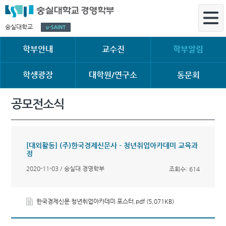
숭실대학교
학부안내
교수진
학부알림
학생광장
대학원/연구소
동문회
공모전소식
[대외활동] (주)한국경제신문사 - 청년취업아카데미 교육과
정
2020-11-03 / 숭실대 경영학부
조회수: 614
한국경제신문 청년취업아카데미 포스터.pdf (5,071KB)