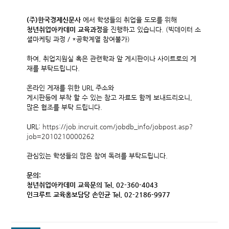
(주)한국경제신문사
에서 학생들의
취업율 도모를 위해
청년취업아카데미 교육과정
을 진행하고 있습니다. (빅데이터 소
셜마케팅 과정 / *공학계열 참여불가)
하여, 취업지원실 혹은 관련학과 앞 게시판이나 사이트로의 게
재를 부탁드립니다.
온라인 게재를 위한 URL 주소와
게시판등에 부착 할 수 있는 참고 자료도 함께 보내드리오니,
많은 협조를 부탁 드립니다.
URL:
https://job.incruit.com/jobdb_info/jobpost.asp?
job=2010210000262
관심있는 학생들의 많은 참여 독려를 부탁드립니다.
문의:
청년취업아카데미 교육문의 Tel. 02-360-4043
인크루트 교육홍보담당 손인균 Tel. 02-2186-9977