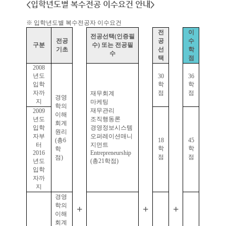
<입학년도별 복수전공 이수요건 안내>
※ 입학년도별 복수전공자 이수요건
전
이
전공선택
(
인증필
전공
공
수
구분
수
)
또는 전공필
기초
선
학
수
택
점
2008
년도
30
36
입학
학
학
자까
점
점
재무회계
경영
지
마케팅
학의
재무관리
2009
이해
년도
조직행동론
회계
입학
경영정보시스템
원리
자부
오퍼레이션매니
(
총
6
18
45
터
지먼트
학
학
학
2016
Entrepreneurship
점
점
점
)
년도
(
총
21
학점
)
입학
자까
지
경영
학의
+
+
+
이해
회계