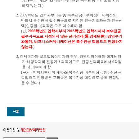
리와통계
,
비즈니스커뮤니케이션은 복수전공 학점으로 인정
하지 않는다
.)
2. 2009
학년도 입학자부터는 총 복수전공이수학점이
45
학점임
.
반드시 복수전공 필수과목으로 지정된 전공기초과목과 전공선
택
(
인증필수
)
과목은 모두 이수해야 함
.
(
단
,
2008
학년도 입학자부터
2016
학년도 입학자까지 복수전공
필수과목으로 지정되지 않은 관리경제
(
舊
.
경제원론
),
경영수리
와통계
,
비즈니스커뮤니케이션은 복수전공 학점으로 인정하지
않는다
.
)
3.
경제학과와 글로벌통상학과의 경우
,
경영학의이해와 회계원리
가 해당학과의 전공기초과목이므로
,
전공선택과목에서
6
학점
을 더 이수해야 함
.
(
근거
-
학칙시행세칙 제
48
조
(
복수전공 이수학점
) 5
항
:
주전공
학점으로 인정받은 교과목은 복수전공 학점으로 중복 인정받
을 수 없다
.)
목록
이용약관 및
개인정보처리방침