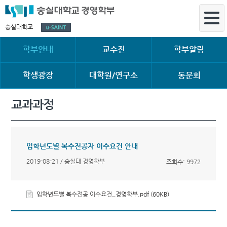
숭실대학교
학부안내
교수진
학부알림
학생광장
대학원/연구소
동문회
교과과정
입학년도별 복수전공자 이수요건 안내
2019-08-21 / 숭실대 경영학부
조회수: 9972
입학년도별 복수전공 이수요건_경영학부.pdf (60KB)