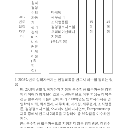
원리
경영
마케팅
수리
2017
재무관리
와통
년도
조직행동론
15
45
계
입학
학
학
경영정보시스템
관리
자부
점
점
오퍼레이션매니
경제
터
지먼트
비즈
(
총
15
학점
)
니스
커뮤
니케
이션
(15
학
점
)
1. 2008
학년도 입학자까지는 인필과목을 반드시 이수할 필요는 없
음
단
, 2008
학년도 입학자까지 지정된 복수전공 필수과목은 경영
학의 이해와 회계원리였으나
, 2009
학년도 이후 학생들의 복수
전공 필수과목이 늘어남에 따라
2008
학년도 입학자까지는 경
영학의 이해
,
회계원리
,
재무회계
,
마케팅
,
재무관리
,
조직행동
론
,
경영정보시스템
,
오퍼레이션매니지먼트
, Entrepreneurship
과목 중에서 반드시
2
과목을 포함하여 총
36
학점을 이수하면
된다
.
(
단
,
복수전공 필수과목으로 지정되지 않은 경제원론
,
경영수