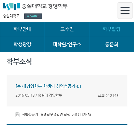
숭실대학교
학부안내
교수진
학부알림
학생광장
대학원/연구소
동문회
학부소식
[수기]경영학부 학생의 취업성공기-01
2016-05-13 / 숭실대 경영학부
조회수: 2143
취업성공기_경영학부 4학년 학생.pdf (112KB)