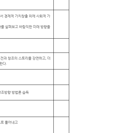
서 경제적 가치창출 외에 사회적 가
다를 살펴보고 바람직한 미래 방향을
전과 창조의 스토리를 강연하고
,
더
연한다
.
창조방향 방법론 습득
드로 풀어내고