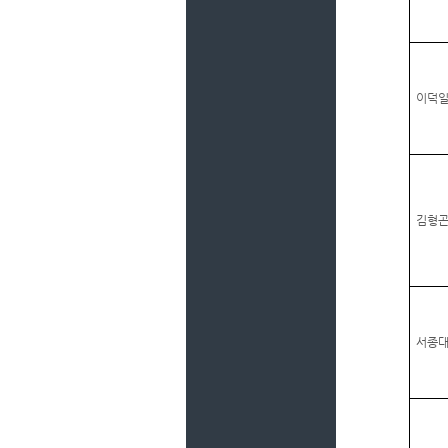
이덕
김형
서종