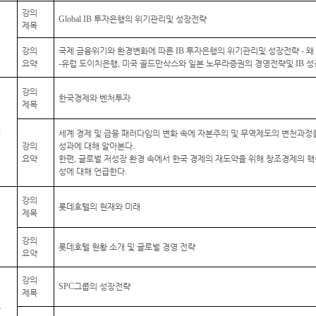
강의
Global IB
투자은행의 위기관리및 성장전략
제목
기
강의
국제 금융위기와 환경변화에 따른
IB
투자은행의 위기관리및 성장전략
-
왜
요약
-
유럽 도이치은행
,
미국 골드만삭스와 일본 노무라증권의 경영전략및
IB
성
강의
한국경제와 벤처투자
제목
래
세계 경제 및 금융 패러다임의 변화 속에 자본주의 및 무역제도의 변천과정
강의
성과에 대해 알아본다
.
요약
한편
,
글로벌 저성장 환경 속에서 한국 경제의 재도약을 위해 창조경제의 
성에 대해 언급한다
.
강의
롯데호텔의 현재와 미래
제목
덕
강의
롯데호텔 현황 소개 및 글로벌 경영 전략
요약
강의
SPC
그룹의 성장전략
제목
호