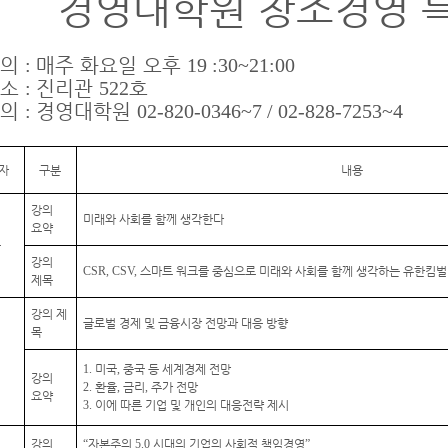
경영대학원 창조경영 
강의
:
매주 화요일 오후
19 :30~21:00
장소
:
진리관
522
호
문의
:
경영대학원
02-820-0346~7 / 02-828-7253~4
자
구분
내용
강의
미래와 사회를 함께 생각한다
요약
복
강의
CSR, CSV,
스마트 워크를 중심으로 미래와 사회를 함께 생각하는 유한킴
제목
강의 제
글로벌 경제 및 금융시장 전망과 대응 방향
목
익
1.
미국
,
중국 등 세계경제 전망
강의
2.
환율
,
금리
,
주가 전망
요약
3.
이에 따른 기업 및 개인의 대응전략 제시
강의
“
자본주의
5.0
시대의 기업의 사회적 책임경영
”