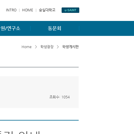
INTRO
HOME
숭실대학교
원/연구소
동문회
항
동문게시판
Home
>
학생광장
>
학생게시판
소개
동문회조직도
소개
홈페이지
조회수: 1054