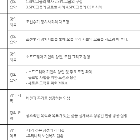
강의
1.SPC
그룹의 역사
2.SPC
그룹의 구성
요약
3.SPC
그룹의 글로벌 사례
4.SPC
그룹의
CSV
사례
강의
조선후기 정치사회의 재조명
제목
일
강의
조선후기 정치사회를 통해 오늘 우리 사회의 모습을 재조명 해 본다
.
요약
강의
소프트웨어 기업의 창업
,
도전 그리고 경영
제목
곤
-
소프트웨어 기업의 창업 및 주요 도전 과제
강의
-
글로벌 사업을 위한 도전과 응전
요약
-
새로운 도약을 위한
M&A
강의 제
비전과 끈기로 성공하는 인생
목
대
강의 요
창조적인 목적과 목표가 있는 삶을 설계하고 성공된 인생 방향 설정
약
강의
-
내가 겪은 삼성의 리더십
제목
-
우리나라 노인복지 현황