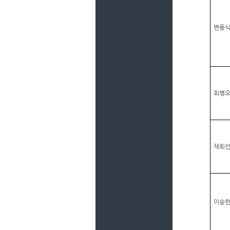
변동
최병
채희
이승