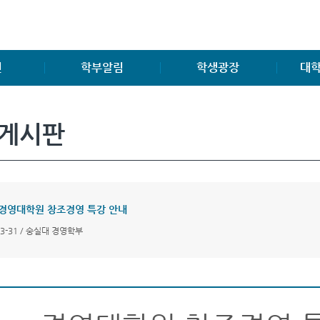
진
학부알림
학생광장
대학
학부소식
학생게시판
공지사
게시판
공지사항
학생회조직도
대학원
양식 및 자료
동아리, 소모임
연구소
취업게시판
中國 留學生 FAQ
대학원
공모전소식
FAQ
]경영대학원 창조경영 특강 안내
경영관련 자격증소개
Q&A
03-31 / 숭실대 경영학부