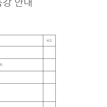
특강 안내
비고
벌리