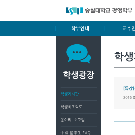
학부안내
교수
학부소개
전임교수
학생
학부장 인사말
명예교수
비전 및 교육목표
겸임교수
학생광장
입학안내
교과과정
[특강
복수/부전공
학생게시판
2016-
졸업요건
학생회조직도
장학제도
동아리, 소모임
中國 留學生 FAQ