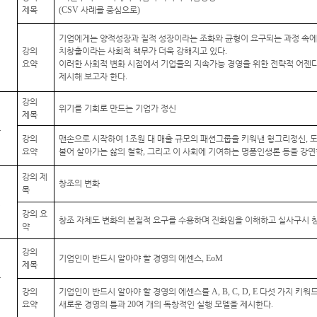
제목
(CSV
사례를 중심으로
)
식
기업에게는 양적성장과 질적 성장이라는 조화와 균형이 요구되는 과정 속에
강의
치창출이라는 사회적 책무가 더욱 강해지고 있다
.
요약
이러한 사회적 변화 시점에서 기업들의 지속가능 경영을 위한 전략적 어젠
제시해 보고자 한다
.
강의
위기를 기회로 만드는 기업가 정신
제목
오
강의
맨손으로 시작하여
1
조원 대 매출 규모의 패션그룹을 키워낸 헝그리정신
,
도
요약
불어 살아가는 삶의 철학
,
그리고 이 사회에 기여하는 명품인생론 등을 강
강의 제
창조의 변화
목
선
강의 요
창조 자체도 변화의 본질적 요구를 수용하며 진화임을 이해하고 실사구시 
약
강의
기업인이 반드시 알아야 할 경영의 에센스
, EoM
제목
한
강의
기업인이 반드시 알아야 할 경영의 에센스를
A, B, C, D, E
다섯 가지 키워
요약
새로운 경영의 틀과
20
여 개의 독창적인 실행 모델을 제시한다
.