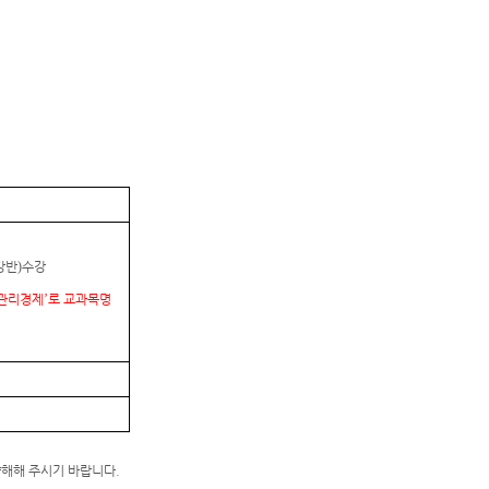
강반
)
수강
관리경제
’
로 교과목명
양해해 주시기 바랍니다.