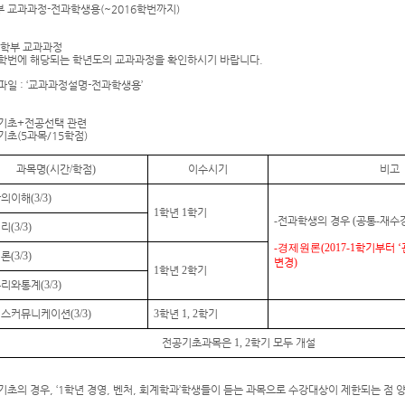
 교과과정-전과학생용(~2016학번까지)
영학부 교과과정
학번에 해당되는 학년도의 교과과정을 확인하시기 바랍니다.
파일 : ‘교과과정설명-전과학생용’
공기초+전공선택 관련
공기초(5과목/15학점)
과목명
(
시간
/
학점
)
이수시기
비고
학의이해
(3/3)
1
학년
1
학기
-
전과학생의 경우
(
공통
-
재수
원리
(3/3)
-경제원론
(2017-1
학기부터
‘
원론
(3/3)
변경
)
1
학년
2
학기
수리와통계
(3/3)
니스커뮤니케이션
(3/3)
3
학년
1, 2
학기
전공기초과목은
1, 2
학기 모두 개설
기초의 경우, ‘1학년 경영, 벤처, 회계학과’학생들이 듣는 과목으로 수강대상이 제한되는 점 