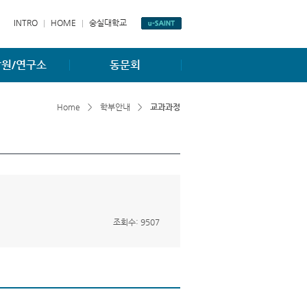
INTRO
HOME
숭실대학교
원/연구소
동문회
항
동문게시판
Home
>
학부안내
>
교과과정
소개
동문회조직도
소개
홈페이지
조회수: 9507