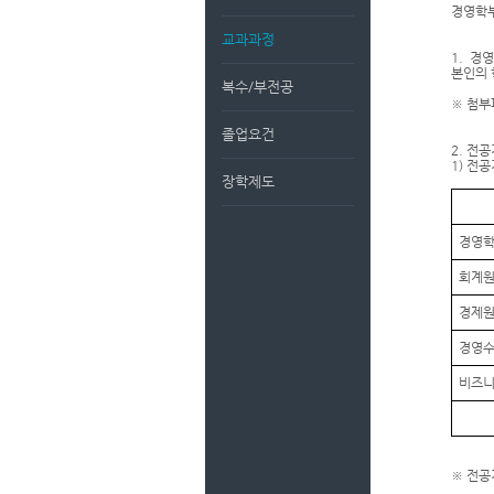
경영학부
교과과정
1. 경
본인의 
복수/부전공
※ 첨부
졸업요건
2. 전
1) 전
장학제도
경영
회계
경제
경영
비즈
※ 전공