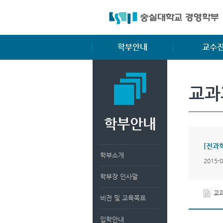
학부안내
교수
학부소개
전임교수
교과
학부장 인사말
명예교수
비전 및 교육목표
겸임교수
학부안내
입학안내
교과과정
[전과
복수/부전공
학부소개
2015-
졸업요건
학부장 인사말
장학제도
교과
비전 및 교육목표
입학안내