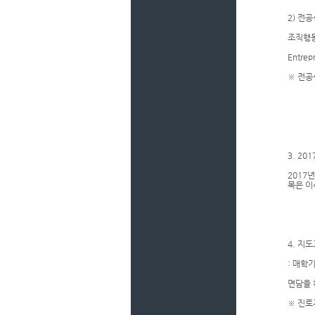
2) 전
조직행동
Entrep
※ 전공
3. 2
2017
목은 이
4. 지
: 매학
면담을 
※ 진로