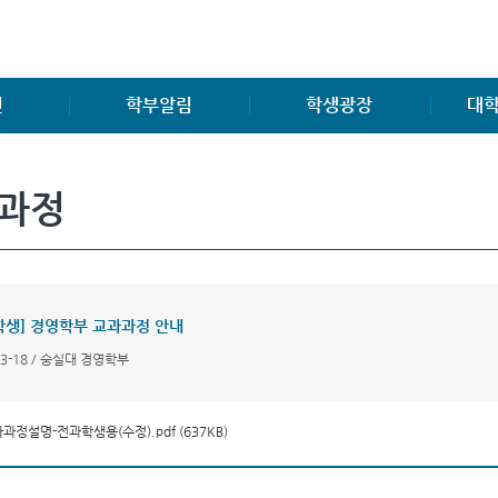
진
학부알림
학생광장
대학
학부소식
학생게시판
공지사
과정
공지사항
학생회조직도
대학원
양식 및 자료
동아리, 소모임
연구소
취업게시판
中國 留學生 FAQ
대학원
공모전소식
FAQ
학생] 경영학부 교과과정 안내
경영관련 자격증소개
Q&A
03-18 / 숭실대 경영학부
과정설명-전과학생용(수정).pdf (637KB)