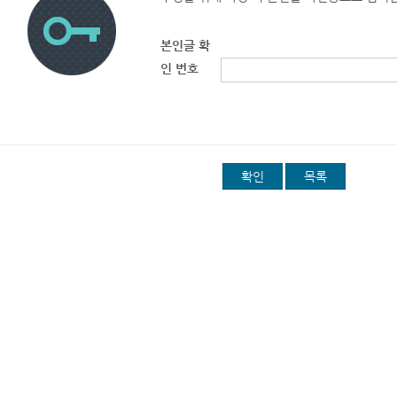
본인글 확
인 번호
확인
목록