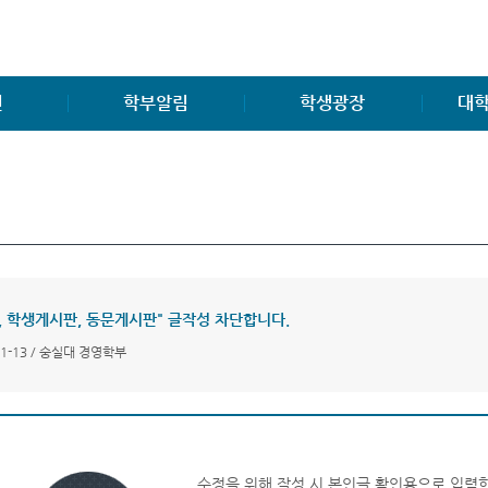
진
학부알림
학생광장
대학
학부소식
학생게시판
공지사
공지사항
학생회조직도
대학원
양식 및 자료
동아리, 소모임
연구소
취업게시판
中國 留學生 FAQ
대학원
공모전소식
FAQ
A, 학생게시판, 동문게시판" 글작성 차단합니다.
경영관련 자격증소개
Q&A
01-13 / 숭실대 경영학부
수정을 위해 작성 시 본인글 확인용으로 입력한