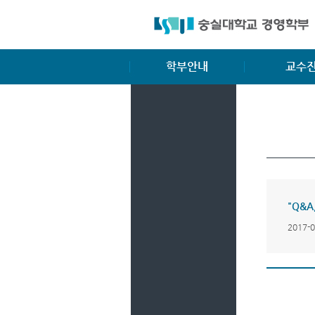
학부안내
교수
학부소개
전임교수
학부장 인사말
명예교수
비전 및 교육목표
겸임교수
입학안내
교과과정
"Q&
복수/부전공
2017-
졸업요건
장학제도