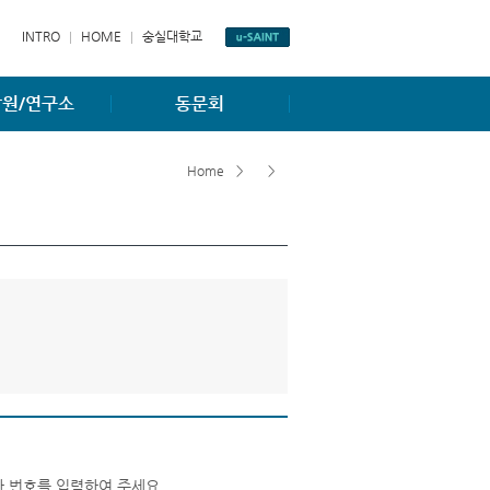
INTRO
HOME
숭실대학교
원/연구소
동문회
항
동문게시판
Home
>
>
소개
동문회조직도
소개
홈페이지
 번호를 입력하여 주세요.