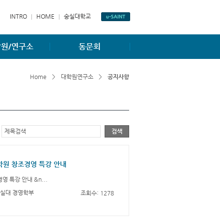
INTRO
HOME
숭실대학교
원/연구소
동문회
항
동문게시판
Home
>
대학원연구소
>
공지사항
소개
동문회조직도
소개
홈페이지
검색
학원 창조경영 특강 안내
경영 특강 안내
&n...
/ 숭실대 경영학부
조회수: 1278