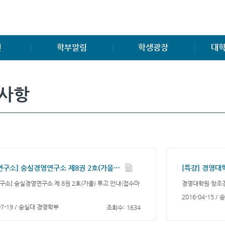
진
학부알림
학생광장
대학
학부소식
학생게시판
공지사
사항
공지사항
학생회조직도
대학원
양식 및 자료
동아리, 소모임
연구소
취업게시판
中國 留學生 FAQ
대학원
공모전소식
FAQ
경영관련 자격증소개
Q&A
[경영연구소] 숭실경영연구소 제8권 2호(가을) 투고 안내(접수마감: 2016년 8월 10일)
[특강] 경영대
구소] 숭실경영연구소 제 8권 2호(가을) 투고 안내(접수마
경영대학원 창조
2016-04-15 
07-19 / 숭실대 경영학부
조회수: 1634