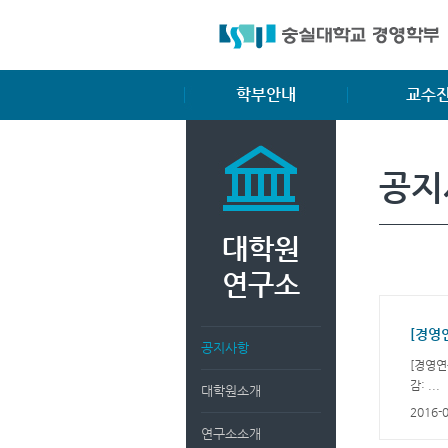
학부안내
교수
학부소개
전임교수
공지
학부장 인사말
명예교수
비전 및 교육목표
겸임교수
대학원
입학안내
교과과정
연구소
복수/부전공
졸업요건
공지사항
장학제도
[경영연
감: ...
대학원소개
2016-
연구소소개