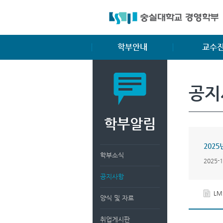
학부안내
교수
학부소개
전임교수
공지
학부장 인사말
명예교수
비전 및 교육목표
겸임교수
학부알림
입학안내
교과과정
202
복수/부전공
학부소식
2025-
졸업요건
공지사항
장학제도
LM
양식 및 자료
취업게시판