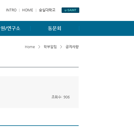
INTRO
HOME
숭실대학교
원/연구소
동문회
항
동문게시판
Home
>
학부알림
>
공지사항
소개
동문회조직도
소개
홈페이지
조회수: 906