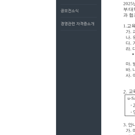
202
부/대
공모전소식
과 협
경영관련 자격증소개
1.교
가.
나. 
다. 기간
라. 
*
마. 
바. 
사. 
2. 
u-S
→ 
→ 
3. 
가. 