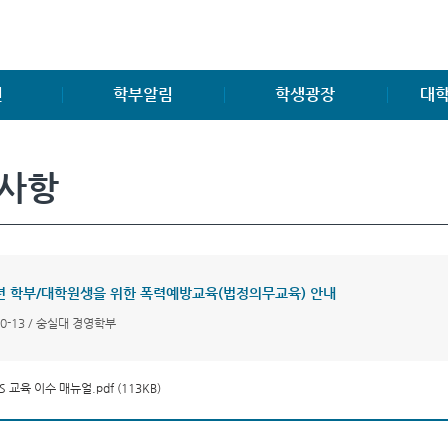
진
학부알림
학생광장
대학
학부소식
학생게시판
공지사
사항
공지사항
학생회조직도
대학원
양식 및 자료
동아리, 소모임
연구소
취업게시판
中國 留學生 FAQ
대학원
공모전소식
FAQ
5년 학부/대학원생을 위한 폭력예방교육(법정의무교육) 안내
경영관련 자격증소개
Q&A
10-13 / 숭실대 경영학부
S 교육 이수 매뉴얼.pdf (113KB)