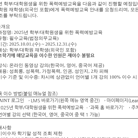
5년 학부/대학원생을 위한 폭력예방교육을 다음과 같이 진행할 예정입
학원 재학생(외국인 포함)에게 폭력예방교육 안내를 요청드리며, 모
조를 부탁드립니다.
육개요
 과정명: 2025년 학부/대학원생을 위한 폭력예방교육
유형: 필수교육(법정의무교육)
: 2025.10.01.(수) ~ 2025.12.31.(수)
대상: 학부/대학원 재학생(외국인 포함)
1학기에 해당교육을 이수한 인원은 재이수 불필요
방식: 온라인 동영상 강의(한국어, 영어, 중국어 제공)
내용: 성희롱, 성폭력, 가정폭력, 인권, 성인지, 2차 피해
이수 기준 및 이수증: 차시에 상관없이 언어별 1개 강의 100% 이수 
교육 이수 방법(붙임 매뉴얼 참조)
AINT
로그인 → LMS 바로가기(왼쪽 메뉴 영역 중간) → 마이페이지(Learn
2025년 학부/대학원생을 위한 폭력예방교육
→
'과목 홈 바로가기' → 
언어별 강의
선택 (한국어, 영어, 중국어 중 택 1 가능)
안내사항
미이수자 학기말 성적 조회 제한