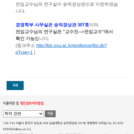
전임교수님의 연구실이 숭덕경상관으로 이전하였습
니다.
경영학부 사무실은 숭덕경상관 307호
이며,
전임교수님의 연구실은 "교수진-->전임교수"에서
확인 가능
합니다.
(링크주소
http://biz.ssu.ac.kr/professor/list.do?
pType=1
)
목록
이용약관 및
개인정보처리방침
이동
156-743 서울시 동작구 상도로 369 숭실대학교 숭덕경상관 307호 경영학부 사무실
Tel. 02-820-
0560(biz@ssu.ac.kr),