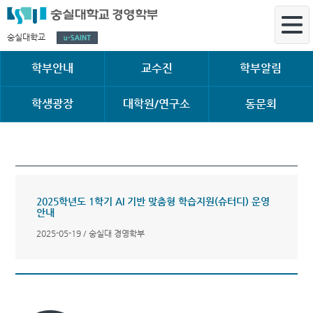
숭실대학교
학부안내
교수진
학부알림
학생광장
대학원/연구소
동문회
2025학년도 1학기 AI 기반 맞춤형 학습지원(슈터디) 운영
안내
2025-05-19 / 숭실대 경영학부