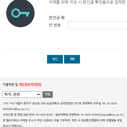
삭제를 위해 작성 시 본인글 확인용으로 입력한
본인글 확
인 번호
확인
목록
이용약관 및
개인정보처리방침
이동
156-743 서울시 동작구 상도로 369 숭실대학교 숭덕경상관 307호 경영학부 사무실
Tel. 02-820-
0560(biz@ssu.ac.kr),
수강신청 및 학점 관련 문의: 02-829-8301, 일반대학원 경영학과: 02-820-0580(bizgrad@ssu.ac.kr)
본 웹사이트는 이메일 주소가 무단 수집되는 것을 거부하며, 위반 시 정보통신망법에 의해 처벌됨을 유념
하시기 바랍니다.