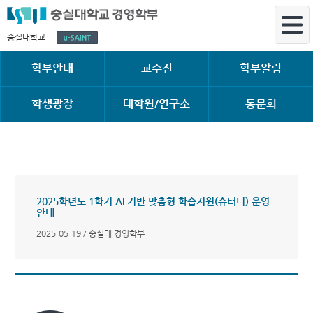
숭실대학교
학부안내
교수진
학부알림
학생광장
대학원/연구소
동문회
2025학년도 1학기 AI 기반 맞춤형 학습지원(슈터디) 운영
안내
2025-05-19 / 숭실대 경영학부